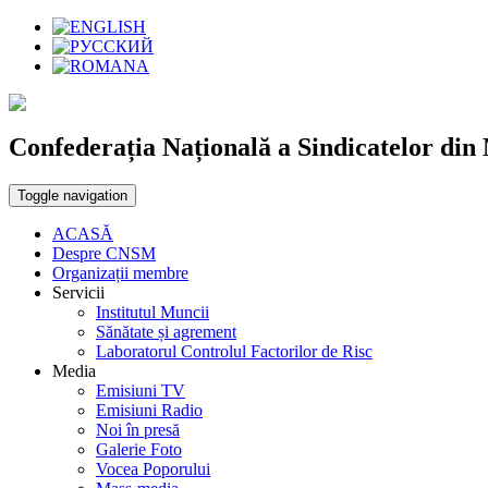
Confederația Națională a Sindicatelor di
Toggle navigation
ACASĂ
Despre CNSM
Organizații membre
Servicii
Institutul Muncii
Sănătate și agrement
Laboratorul Controlul Factorilor de Risc
Media
Emisiuni TV
Emisiuni Radio
Noi în presă
Galerie Foto
Vocea Poporului