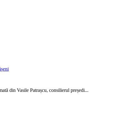
ășeni
tă din Vasile Patrașcu, consilierul președi...