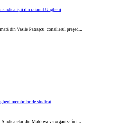
 sindicaliștii din raionul Ungheni
ată din Vasile Patrașcu, consilierul președ...
Ungheni membrilor de sindicat
a Sindicatelor din Moldova va organiza în i...