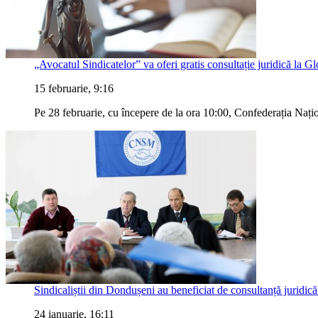
„Avocatul Sindicatelor” va oferi gratis consultație juridică la G
15 februarie, 9:16
Pe 28 februarie, cu începere de la ora 10:00, Confederația Nați
Sindicaliștii din Dondușeni au beneficiat de consultanță juridi
24 ianuarie, 16:11