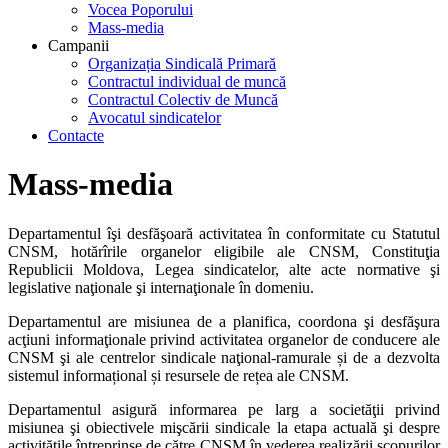
Vocea Poporului
Mass-media
Campanii
Organizația Sindicală Primară
Contractul individual de muncă
Contractul Colectiv de Muncă
Avocatul sindicatelor
Contacte
Mass-media
Departamentul îşi desfăşoară activitatea în conformitate cu Statutul
CNSM, hotărîrile organelor eligibile ale CNSM, Constituţia
Republicii Moldova, Legea sindicatelor, alte acte normative şi
legislative naţionale şi internaţionale în domeniu.
Departamentul are misiunea de a planifica, coordona şi desfăşura
acţiuni informaţionale privind activitatea organelor de conducere ale
CNSM şi ale centrelor sindicale naţional-ramurale și de a dezvolta
sistemul informațional și resursele de rețea ale CNSM.
Departamentul asigură informarea pe larg a societăţii privind
misiunea şi obiectivele mişcării sindicale la etapa actuală şi despre
activităţile întreprinse de către CNSM în vederea realizării scopurilor