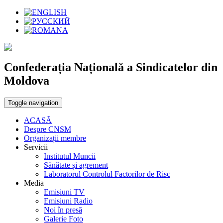
Confederația Națională a Sindicatelor din
Moldova
Toggle navigation
ACASĂ
Despre CNSM
Organizații membre
Servicii
Institutul Muncii
Sănătate și agrement
Laboratorul Controlul Factorilor de Risc
Media
Emisiuni TV
Emisiuni Radio
Noi în presă
Galerie Foto