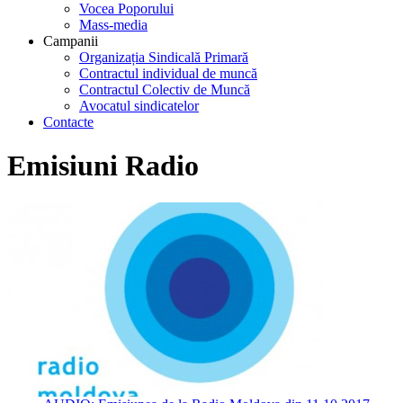
Vocea Poporului
Mass-media
Campanii
Organizația Sindicală Primară
Contractul individual de muncă
Contractul Colectiv de Muncă
Avocatul sindicatelor
Contacte
Emisiuni Radio