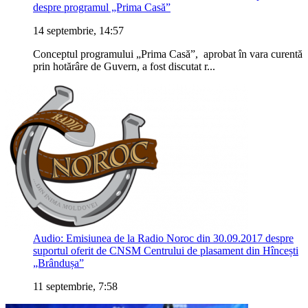
despre programul „Prima Casă”
14 septembrie, 14:57
Conceptul programului „Prima Casă”, aprobat în vara curentă
prin hotărâre de Guvern, a fost discutat r...
Audio: Emisiunea de la Radio Noroc din 30.09.2017 despre
suportul oferit de CNSM Centrului de plasament din Hîncești
„Brândușa”
11 septembrie, 7:58