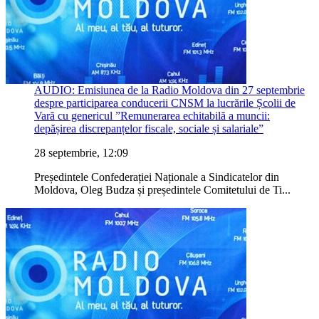
AUDIO: Emisiunea de la Radio Moldova din 27 septembrie
despre participarea conducerii CNSM la lucrările Școlii de
Vară cu genericul ”Remunerarea echitabilă a muncii:
depășirea discrepanțelor fiscale, sociale și salariale”
28 septembrie, 12:09
Președintele Confederației Naționale a Sindicatelor din
Moldova, Oleg Budza și președintele Comitetului de Ti...