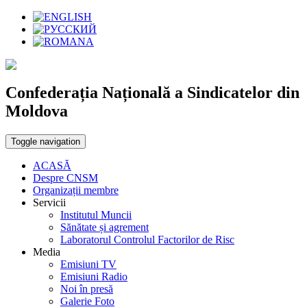
Confederația Națională a Sindicatelor din
Moldova
Toggle navigation
ACASĂ
Despre CNSM
Organizații membre
Servicii
Institutul Muncii
Sănătate și agrement
Laboratorul Controlul Factorilor de Risc
Media
Emisiuni TV
Emisiuni Radio
Noi în presă
Galerie Foto