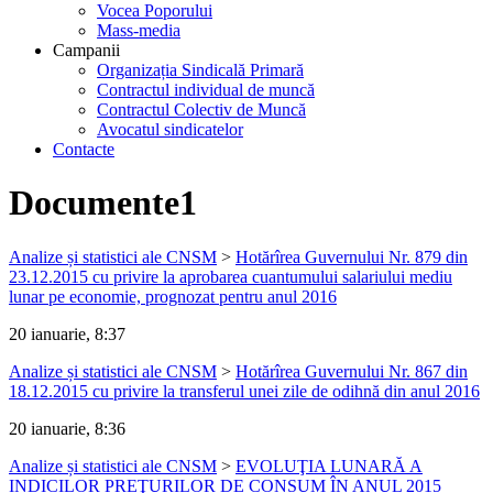
Vocea Poporului
Mass-media
Campanii
Organizația Sindicală Primară
Contractul individual de muncă
Contractul Colectiv de Muncă
Avocatul sindicatelor
Contacte
Documente1
Analize și statistici ale CNSM
>
Hotărîrea Guvernului Nr. 879 din
23.12.2015 cu privire la aprobarea cuantumului salariului mediu
lunar pe economie, prognozat pentru anul 2016
20 ianuarie, 8:37
Analize și statistici ale CNSM
>
Hotărîrea Guvernului Nr. 867 din
18.12.2015 cu privire la transferul unei zile de odihnă din anul 2016
20 ianuarie, 8:36
Analize și statistici ale CNSM
>
EVOLUŢIA LUNARĂ A
INDICILOR PREŢURILOR DE CONSUM ÎN ANUL 2015