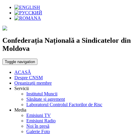
Confederația Națională a Sindicatelor din
Moldova
Toggle navigation
ACASĂ
Despre CNSM
Organizații membre
Servicii
Institutul Muncii
Sănătate și agrement
Laboratorul Controlul Factorilor de Risc
Media
Emisiuni TV
Emisiuni Radio
Noi în presă
Galerie Foto