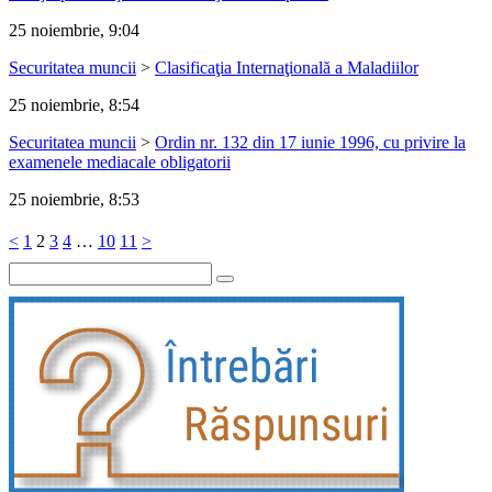
25 noiembrie, 9:04
Securitatea muncii
>
Clasificaţia Internaţională a Maladiilor
25 noiembrie, 8:54
Securitatea muncii
>
Ordin nr. 132 din 17 iunie 1996, cu privire la
examenele mediacale obligatorii
25 noiembrie, 8:53
<
1
2
3
4
…
10
11
>