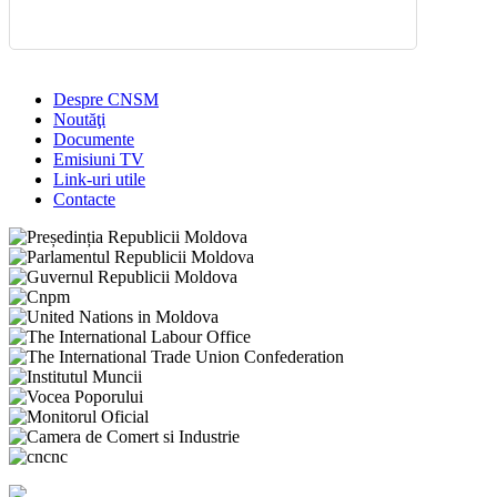
Despre CNSM
Noutăţi
Documente
Emisiuni TV
Link-uri utile
Contacte