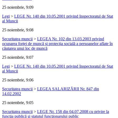
25 noiembrie, 9:09
Legi
>
LEGE Nr. 140 din 10.05.2001 privind Inspectoratul de Stat
al Muncii
25 noiembrie, 9:08
Securitatea muncii
>
LEGEA Nr. 102 din 13.03.2003 privind
ocuparea forţei de muncă şi protecţia socială a persoanelor aflate în
căutarea unui loc de muncă
25 noiembrie, 9:07
Legi
>
LEGE Nr. 140 din 10.05.2001 privind Inspectoratul de Stat
al Muncii
25 noiembrie, 9:06
Securitatea muncii
>
LEGEA SALARIZĂRII Nr. 847 din
14.02.2002
25 noiembrie, 9:05
Securitatea muncii
>
LEGE Nr. 158 din 04.07.2008 cu privire la
funcţia publică şi statutul funcţionarului public