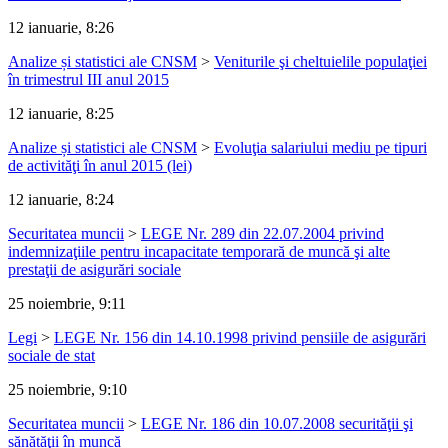
12 ianuarie, 8:26
Analize și statistici ale CNSM
>
Veniturile şi cheltuielile populaţiei
în trimestrul III anul 2015
12 ianuarie, 8:25
Analize și statistici ale CNSM
>
Evoluţia salariului mediu pe tipuri
de activităţi în anul 2015 (lei)
12 ianuarie, 8:24
Securitatea muncii
>
LEGE Nr. 289 din 22.07.2004 privind
indemnizaţiile pentru incapacitate temporară de muncă şi alte
prestaţii de asigurări sociale
25 noiembrie, 9:11
Legi
>
LEGE Nr. 156 din 14.10.1998 privind pensiile de asigurări
sociale de stat
25 noiembrie, 9:10
Securitatea muncii
>
LEGE Nr. 186 din 10.07.2008 securităţii şi
sănătăţii în muncă