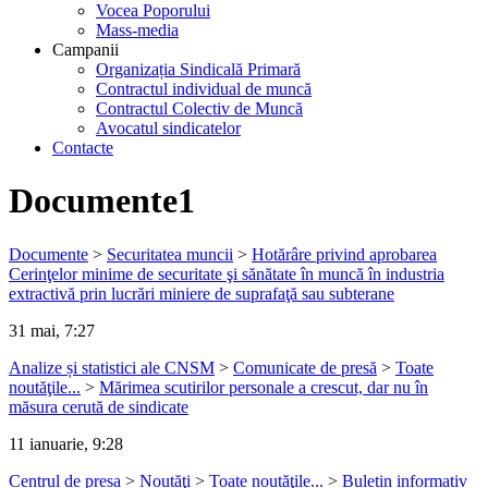
Vocea Poporului
Mass-media
Campanii
Organizația Sindicală Primară
Contractul individual de muncă
Contractul Colectiv de Muncă
Avocatul sindicatelor
Contacte
Documente1
Documente
>
Securitatea muncii
>
Hotărâre privind aprobarea
Cerinţelor minime de securitate şi sănătate în muncă în industria
extractivă prin lucrări miniere de suprafaţă sau subterane
31 mai, 7:27
Analize și statistici ale CNSM
>
Comunicate de presă
>
Toate
noutăţile...
>
Mărimea scutirilor personale a crescut, dar nu în
măsura cerută de sindicate
11 ianuarie, 9:28
Centrul de presa
>
Noutăţi
>
Toate noutăţile...
>
Buletin informativ