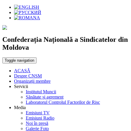
Confederația Națională a Sindicatelor din
Moldova
Toggle navigation
ACASĂ
Despre CNSM
Organizații membre
Servicii
Institutul Muncii
Sănătate și agrement
Laboratorul Controlul Factorilor de Risc
Media
Emisiuni TV
Emisiuni Radio
Noi în presă
Galerie Foto