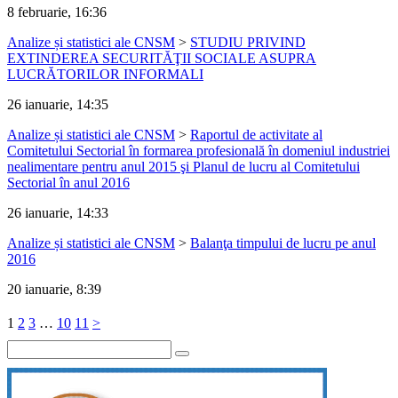
8 februarie, 16:36
Analize și statistici ale CNSM
>
STUDIU PRIVIND
EXTINDEREA SECURITĂŢII SOCIALE ASUPRA
LUCRĂTORILOR INFORMALI
26 ianuarie, 14:35
Analize și statistici ale CNSM
>
Raportul de activitate al
Comitetului Sectorial în formarea profesională în domeniul industriei
nealimentare pentru anul 2015 şi Planul de lucru al Comitetului
Sectorial în anul 2016
26 ianuarie, 14:33
Analize și statistici ale CNSM
>
Balanţa timpului de lucru pe anul
2016
20 ianuarie, 8:39
1
2
3
…
10
11
>