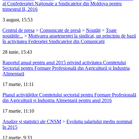
al Confederației Naționale a Sindicatelor din Moldova pentru
trimestrul II, 2016
3 august, 15:53
Centrul de presa
>
Comunicate de presă
>
Noutăţi
>
Toate
noutăţile...
>
Motivarea apartenenței la sindicat, un principiu de bază
în activitatea Federației Sindicatelor din Comunicații
28 iunie, 15:43
Raportul anual pentru anul 2015 privind activitatea Comitetului
Sectorial pentru Formare Profesională din Agricultură și Industria
Alimentară
17 martie, 11:11
Planul activităților Comitetului sectorial pentru Formare Profesională
din Agricultură și Industria Alimentară pentru anul 2016
17 martie, 11:10
Analize și statistici ale CNSM
>
Evoluţia salariului mediu nominal
în 2015
12 martie, 9:33