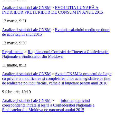
Analize și statistici ale CNSM
>
EVOLUŢIA LUNARĂ A
INDICILOR PREŢURILOR DE CONSUM ÎN ANUL 2015
12 martie, 9:31
Analize și statistici ale CNSM
>
Evoluţia salariului mediu pe tipuri
de activităţi în anul 2015
12 martie, 9:30
Regulamente
>
Regulamentul Comisiei de Tineret a Confederaţiei
Naţionale a Sindicatelor din Moldova
11 martie, 8:13
Analize și statistici ale CNSM
>
Avizul CNSM la proiectul de Lege
cu privire la modificarea şi completarea unor acte legislative ce ţine
de realizarea politicii fiscale, vamale şi bugetare pentru anul 2016
9 februarie, 10:19
Analize și statistici ale CNSM
>
Informație privind
corespondența intrată și ieșită a Confederației Naționale a
Sindicatelor din Moldova pe parcursul anului 2015