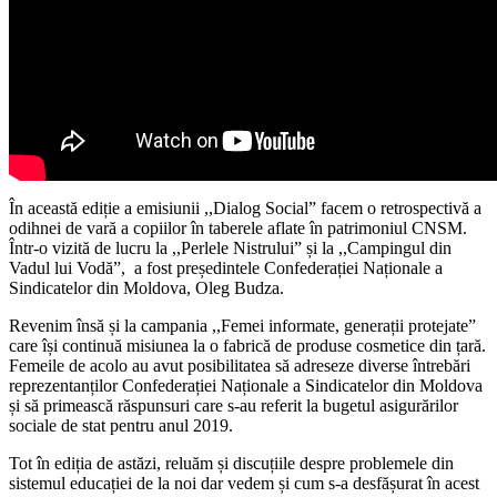
În această ediție a emisiunii ,,Dialog Social” facem o retrospectivă a
odihnei de vară a copiilor în taberele aflate în patrimoniul CNSM.
Într-o vizită de lucru la ,,Perlele Nistrului” și la ,,Campingul din
Vadul lui Vodă”, a fost președintele Confederației Naționale a
Sindicatelor din Moldova, Oleg Budza.
Revenim însă și la campania ,,Femei informate, generații protejate”
care își continuă misiunea la o fabrică de produse cosmetice din țară.
Femeile de acolo au avut posibilitatea să adreseze diverse întrebări
reprezentanților Confederației Naționale a Sindicatelor din Moldova
și să primească răspunsuri care s-au referit la bugetul asigurărilor
sociale de stat pentru anul 2019.
Tot în ediția de astăzi, reluăm și discuțiile despre problemele din
sistemul educației de la noi dar vedem și cum s-a desfășurat în acest