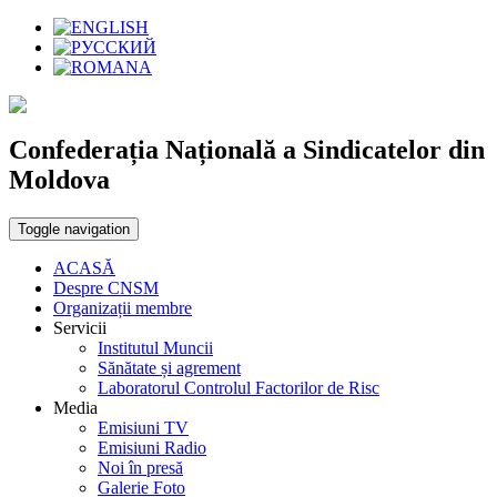
Confederația Națională a Sindicatelor din
Moldova
Toggle navigation
ACASĂ
Despre CNSM
Organizații membre
Servicii
Institutul Muncii
Sănătate și agrement
Laboratorul Controlul Factorilor de Risc
Media
Emisiuni TV
Emisiuni Radio
Noi în presă
Galerie Foto