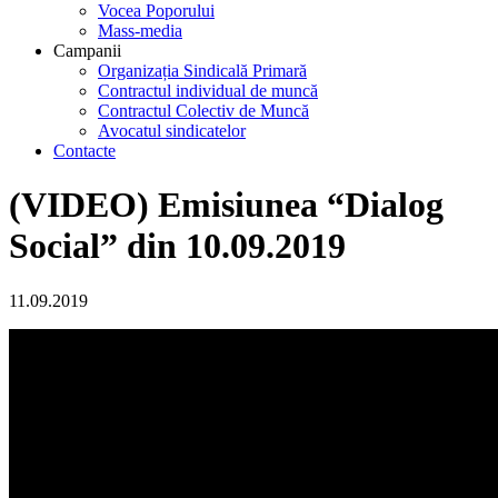
Vocea Poporului
Mass-media
Campanii
Organizația Sindicală Primară
Contractul individual de muncă
Contractul Colectiv de Muncă
Avocatul sindicatelor
Contacte
(VIDEO) Emisiunea “Dialog
Social” din 10.09.2019
11.09.2019