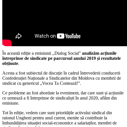
În această ediție a emisiunii ,,Dialog Social”
analizăm acțiunile
întreprinse de sindicate pe parcursul anului 2019 și rezultatele
obținute
.
Acesta a fost subiectul de discuție în cadrul întrevederii conducerii
Confederației Naționale a Sindicatelor din Moldova cu membrii de
sindicat cu genericul „Vocea Ta Contează!”.
Ce probleme au fost abordate la eveniment, dar care sunt și acțiunile
ce urmează a fi întreprinse de sindicaliști în anul 2020, aflăm din
emisiune.
Tot în ediție, vedem care sunt prioritățile activului sindical din
raionul Ungheni pentru anul curent, menite să contribuie la
îmbunătățirea situației social-economice a salariaților, membri de