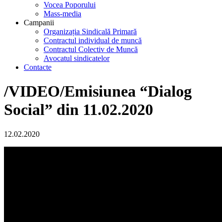
Vocea Poporului
Mass-media
Campanii
Organizația Sindicală Primară
Contractul individual de muncă
Contractul Colectiv de Muncă
Avocatul sindicatelor
Contacte
/VIDEO/Emisiunea “Dialog
Social” din 11.02.2020
12.02.2020