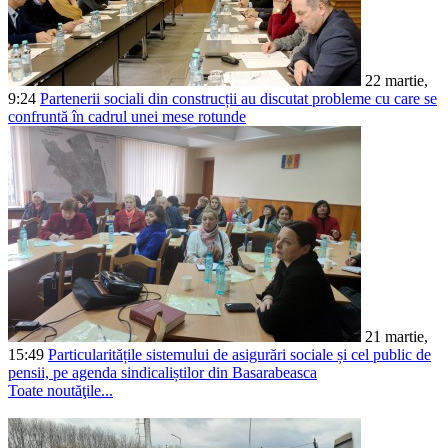
Confederația Națională a Sindicatelor din Moldova (CNSM), cu suportul Organiz
22 martie,
9:24
Partenerii sociali din construcții au discutat probleme cu care se
confruntă în cadrul unei mese rotunde
21 martie,
15:49
Particularitățile sistemului de asigurări sociale și cel public de
pensii, pe agenda sindicaliștilor din Basarabeasca
Toate noutăţile...