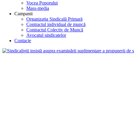
Vocea Poporului
Mass-media
Campanii
Organizația Sindicală Primară
Contractul individual de muncă
Contractul Colectiv de Muncă
Avocatul sindicatelor
Contacte
Sindicaliștii insistă asupra examinării suplime
minim pe țară în mărime de 5000 de lei
Confederația Națională a Sindicatelor din Moldova (CNSM) își exprimă dezacord