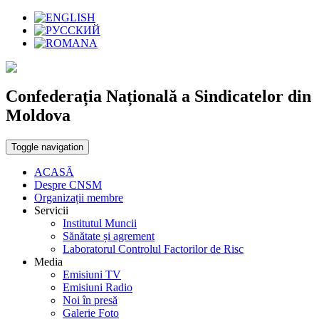
Confederația Națională a Sindicatelor din
Moldova
Toggle navigation
ACASĂ
Despre CNSM
Organizații membre
Servicii
Institutul Muncii
Sănătate și agrement
Laboratorul Controlul Factorilor de Risc
Media
Emisiuni TV
Emisiuni Radio
Noi în presă
Galerie Foto