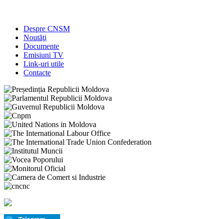
Sindicatele acordă spații de cazare refugiaților din
Ucraina
Despre CNSM
Noutăţi
Documente
Emisiuni TV
Link-uri utile
Contacte
Declarația CNSM privind situația din Ucraina