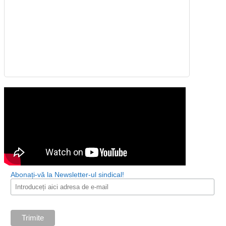
Lansarea Campaniei Civice de informare și comunicare
#StopWar
Declarația ITUC privind Ucraina
Abonați-vă la Newsletter-ul sindical!