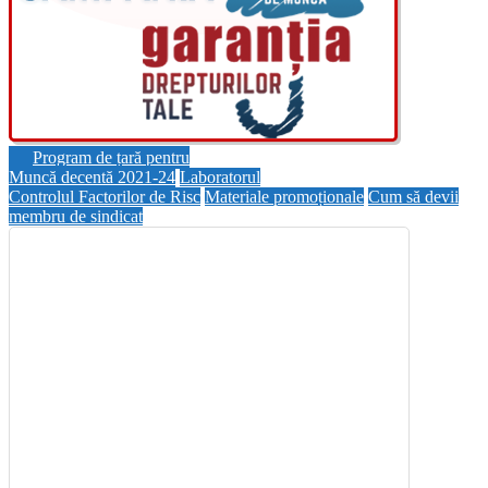
Sindicatele sunt solidari cu Ucraina, ajutând refugiații
Program de țară pentru
Muncă decentă 2021-24
Laboratorul
Controlul Factorilor de Risc
Materiale promoționale
Cum să devii
membru de sindicat
Sindicatele lansează o campanie de susținere a
refugiaților din Ucraina