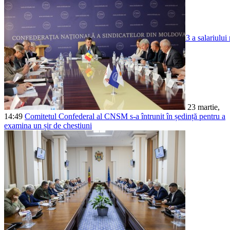
CNSM a propus stabilirea începând cu 1 ianuar
Astăzi, 3 octombrie, la ședința Comisiei naționale pentru consultări și neg
23 martie,
14:49
Comitetul Confederal al CNSM s-a întrunit în ședință pentru a
examina un șir de chestiuni