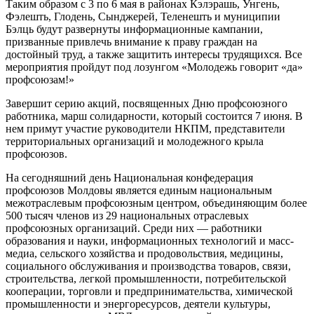
Таким образом с 3 по 6 мая в районах Кэлэрашь, Унгень,
Фэлешть, Глодень, Сынджерей, Теленешть и муниципии
Бэлць будут развернуты информационные кампании,
призванные привлечь внимание к праву граждан на
достойный труд, а также защитить интересы трудящихся. Все
мероприятия пройдут под лозунгом «Молодежь говорит «да»
профсоюзам!»
Завершит серию акций, посвященных Дню профсоюзного
работника, марш солидарности, который состоится 7 июня. В
нем примут участие руководители НКПМ, представители
территориальных организаций и молодежного крыла
профсоюзов.
На сегодняшний день Национальная конфедерация
профсоюзов Молдовы является единым национальным
межотраслевым профсоюзным центром, объединяющим более
500 тысяч членов из 29 национальных отраслевых
профсоюзных организаций. Среди них — работники
образования и науки, информационных технологий и масс-
медиа, сельского хозяйства и продовольствия, медицины,
социального обслуживания и производства товаров, связи,
строительства, легкой промышленности, потребительской
кооперации, торговли и предпринимательства, химической
промышленности и энергоресурсов, деятели культуры,